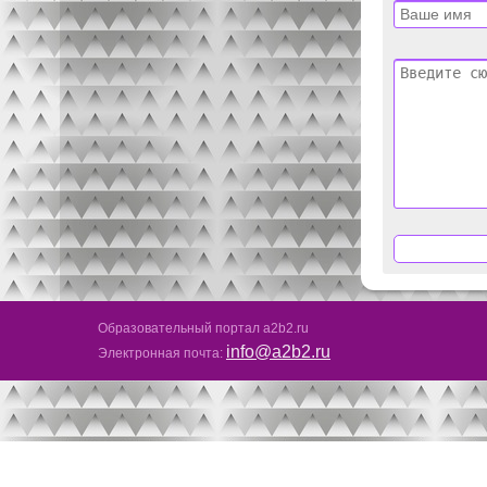
Образовательный портал a2b2.ru
info@a2b2.ru
Электронная почта: